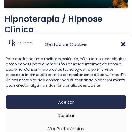
Hipnoterapia / Hipnose
Clínica
by
cristinabelem
Gestão de Cookies
A hipnose é um caminhar na autodescoberta, lado a
Para que tenha uma melhor experiência, nós usamos tecnologias
lado com o terapeuta, numa jornada que
como cookies para guardar e/ou aceder a informação sobre o
aparelho. Consentindo a estas tecnologias irá permitir-nos
permite trazer à sua consciência informação que
processar informação como o comportamento do browser ou IDs
tem guardada em si, muitas vezes de forma não-
únicos neste site. Não consentindo ou fechando o consentimento
pode afectar algumas das funcionalidades do site.
consciente. A hipnoterapia recorre a um conjunto de
passos que procura induzir o transe. E…
Read More »
Aceitar
Rejeitar
Ver Preferências