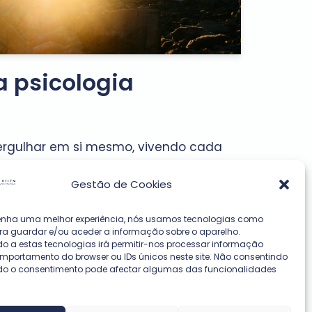
 psicologia
ergulhar em si mesmo, vivendo cada
tro e de auto-descoberta.
Gestão de Cookies
cesso de desenvolvimento pessoal e
m caminho que é único e que pode ser
enha uma melhor experiência, nós usamos tecnologias como
a permite que…
Read More »
ra guardar e/ou aceder a informação sobre o aparelho.
o a estas tecnologias irá permitir-nos processar informação
portamento do browser ou IDs únicos neste site. Não consentindo
do o consentimento pode afectar algumas das funcionalidades