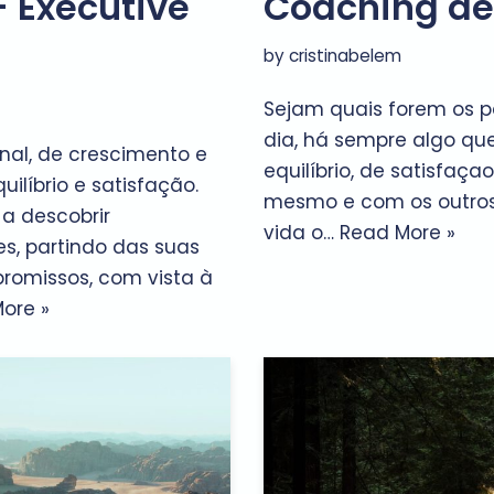
 Executive
Coaching de 
by
cristinabelem
Sejam quais forem os 
dia, há sempre algo que
nal, de crescimento e
equilíbrio, de satisfaç
ilíbrio e satisfação.
mesmo e com os outros.
a descobrir
vida o…
Read More »
s, partindo das suas
romissos, com vista à
ore »