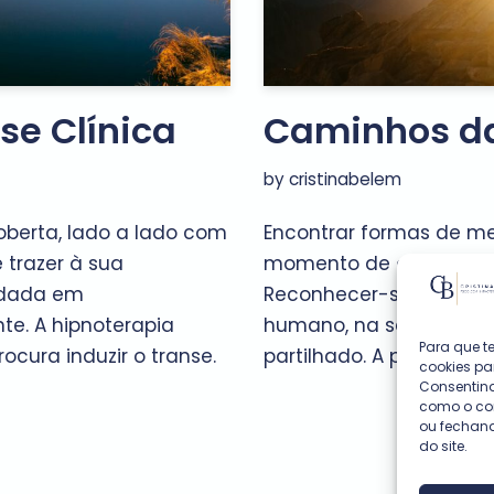
se Clínica
Caminhos da
by
cristinabelem
berta, lado a lado com
Encontrar formas de m
 trazer à sua
momento de auto-encon
rdada em
Reconhecer-se num pro
te. A hipnoterapia
humano, na senda de u
Para que t
ocura induzir o transe.
partilhado. A psicologi
cookies pa
Consentind
como o com
ou fechan
do site.