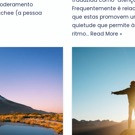
traduzida como “atençã
mpoderamento
Frequentemente é relac
achee (a pessoa
que estas promovem um
quietude que permite 
ritmo…
Read More »