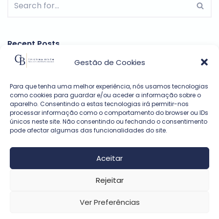
Recent Posts
Workshops
Gestão de Cookies
Formação
Para que tenha uma melhor experiência, nós usamos tecnologias
como cookies para guardar e/ou aceder a informação sobre o
Coaching Executivo – Executive Coaching
aparelho. Consentindo a estas tecnologias irá permitir-nos
processar informação como o comportamento do browser ou IDs
Coaching de vida – Life coaching
únicos neste site. Não consentindo ou fechando o consentimento
pode afectar algumas das funcionalidades do site.
Coaching
Aceitar
Recent Comments
Rejeitar
Ver Preferências